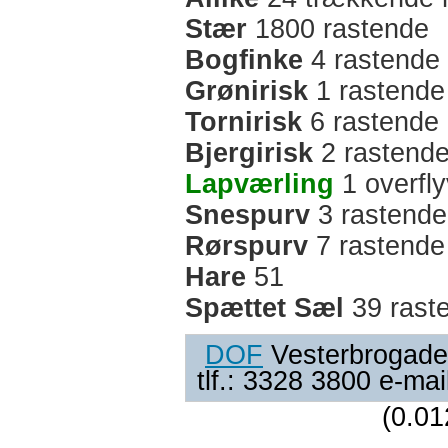
Stær
1800 rastende
Bogfinke
4 rastende
Grønirisk
1 rastende
Tornirisk
6 rastende
Bjergirisk
2 rastend
Lapværling
1 overfl
Snespurv
3 rastende
Rørspurv
7 rastende
Hare
51
Spættet Sæl
39 rast
DOF
Vesterbrogade
tlf.: 3328 3800 e-ma
(0.01