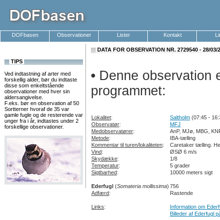
DOFbasen
Observationer
Lister
Kontakt
L
DATA FOR OBSERVATION NR. 2729540 - 28/03/
TIPS
•
Denne observation er
Ved indtastning af arter med
forskellig alder, bør du indtaste
disse som enkeltstående
programmet:
observationer med hver sin
aldersangivelse.
F.eks. bør en observation af 50
Sortterner hvoraf de 35 var
gamle fugle og de resterende var
Lokalitet
:
Saltholm
(07:45 - 16:
unger fra i år, indtastes under 2
Observatør
:
MFJ
forskellige observationer.
Medobservatører
:
AnP, MJø, MBG, KNF
Metode
:
IBA-tælling
Kommentar til turen/lokaliteten
:
Caretaker tælling. H
Vind
:
ØSØ 6 m/s
Skydække
:
1/8
Temperatur
:
5 grader
Sigtbarhed
:
10000 meters sigt
Ederfugl
(
Somateria mollissima
)
756
Adfærd
:
Rastende
Links
:
Information om Ederf
Billeder af Ederfugl p