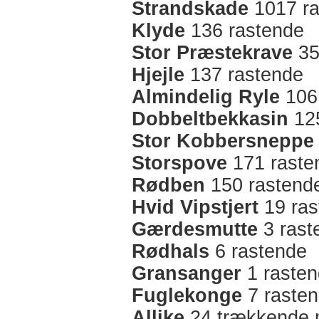
Strandskade
1017 ra
Klyde
136 rastende
Stor Præstekrave
35
Hjejle
137 rastende
Almindelig Ryle
106
Dobbeltbekkasin
125
Stor Kobbersneppe
Storspove
171 raste
Rødben
150 rastend
Hvid Vipstjert
19 ras
Gærdesmutte
3 rast
Rødhals
6 rastende
Gransanger
1 raste
Fuglekonge
7 raste
Allike
24 trækkende 