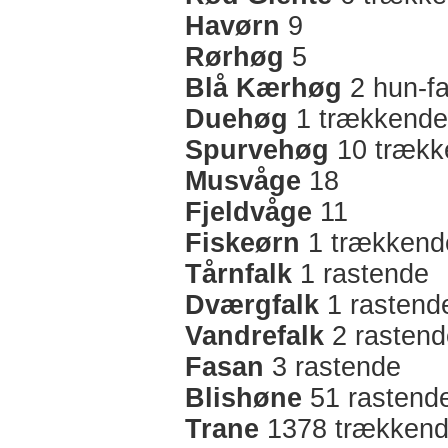
Havørn
9
Rørhøg
5
Blå Kærhøg
2 hun-fa
Duehøg
1 trækkende
Spurvehøg
10 trækk
Musvåge
18
Fjeldvåge
11
Fiskeørn
1 trækkend
Tårnfalk
1 rastende
Dværgfalk
1 rastend
Vandrefalk
2 rastend
Fasan
3 rastende
Blishøne
51 rastend
Trane
1378 trækken