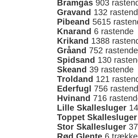
Bramgås
903 rasten
Gravand
132 rasten
Pibeand
5615 rasten
Knarand
6 rastende
Krikand
1388 rasten
Gråand
752 rastende
Spidsand
130 raste
Skeand
39 rastende
Troldand
121 rasten
Ederfugl
756 rasten
Hvinand
716 rastend
Lille Skallesluger
14
Toppet Skallesluger
Stor Skallesluger
37
Rød Glente
6 trække