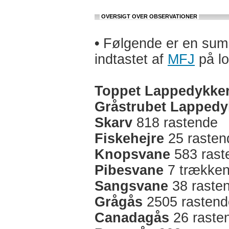
OVERSIGT OVER OBSERVATIONER
•
Følgende er en sum a
indtastet af
MFJ
på lo
Toppet Lappedykke
Gråstrubet Lappedy
Skarv
818 rastende
Fiskehejre
25 rasten
Knopsvane
583 rast
Pibesvane
7 trækken
Sangsvane
38 raste
Grågås
2505 rastend
Canadagås
26 raste