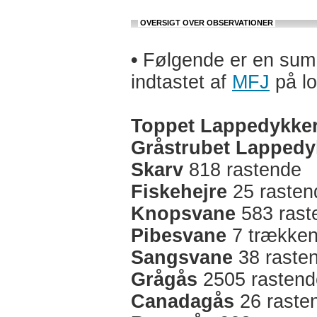
OVERSIGT OVER OBSERVATIONER
•
Følgende er en sum a
indtastet af
MFJ
på lo
Toppet Lappedykke
Gråstrubet Lappedy
Skarv
818 rastende
Fiskehejre
25 rasten
Knopsvane
583 rast
Pibesvane
7 trækken
Sangsvane
38 raste
Grågås
2505 rastend
Canadagås
26 raste