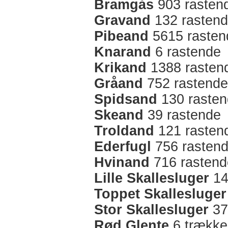
Bramgås
903 rasten
Gravand
132 rasten
Pibeand
5615 rasten
Knarand
6 rastende
Krikand
1388 rasten
Gråand
752 rastende
Spidsand
130 raste
Skeand
39 rastende
Troldand
121 rasten
Ederfugl
756 rasten
Hvinand
716 rastend
Lille Skallesluger
14
Toppet Skallesluger
Stor Skallesluger
37
Rød Glente
6 trække