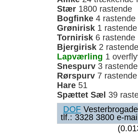
Stær
1800 rastende
Bogfinke
4 rastende
Grønirisk
1 rastende
Tornirisk
6 rastende
Bjergirisk
2 rastend
Lapværling
1 overfl
Snespurv
3 rastende
Rørspurv
7 rastende
Hare
51
Spættet Sæl
39 rast
DOF
Vesterbrogade
tlf.: 3328 3800 e-ma
(0.01