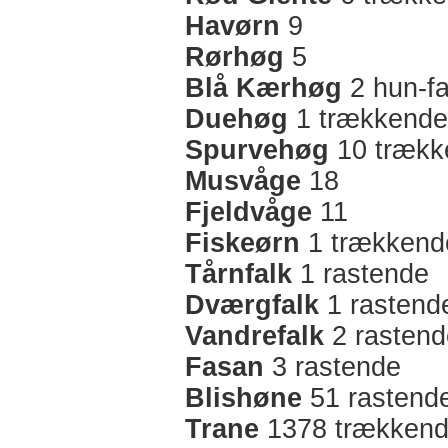
Havørn
9
Rørhøg
5
Blå Kærhøg
2 hun-fa
Duehøg
1 trækkende
Spurvehøg
10 trækk
Musvåge
18
Fjeldvåge
11
Fiskeørn
1 trækkend
Tårnfalk
1 rastende
Dværgfalk
1 rastend
Vandrefalk
2 rastend
Fasan
3 rastende
Blishøne
51 rastend
Trane
1378 trækken