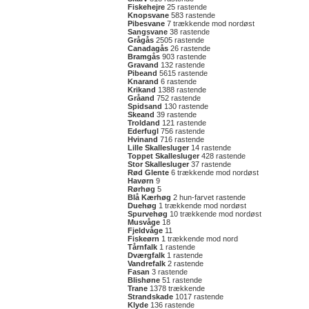
Fiskehejre
25 rastende
Knopsvane
583 rastende
Pibesvane
7 trækkende mod nordøst
Sangsvane
38 rastende
Grågås
2505 rastende
Canadagås
26 rastende
Bramgås
903 rastende
Gravand
132 rastende
Pibeand
5615 rastende
Knarand
6 rastende
Krikand
1388 rastende
Gråand
752 rastende
Spidsand
130 rastende
Skeand
39 rastende
Troldand
121 rastende
Ederfugl
756 rastende
Hvinand
716 rastende
Lille Skallesluger
14 rastende
Toppet Skallesluger
428 rastende
Stor Skallesluger
37 rastende
Rød Glente
6 trækkende mod nordøst
Havørn
9
Rørhøg
5
Blå Kærhøg
2 hun-farvet rastende
Duehøg
1 trækkende mod nordøst
Spurvehøg
10 trækkende mod nordøst
Musvåge
18
Fjeldvåge
11
Fiskeørn
1 trækkende mod nord
Tårnfalk
1 rastende
Dværgfalk
1 rastende
Vandrefalk
2 rastende
Fasan
3 rastende
Blishøne
51 rastende
Trane
1378 trækkende
Strandskade
1017 rastende
Klyde
136 rastende