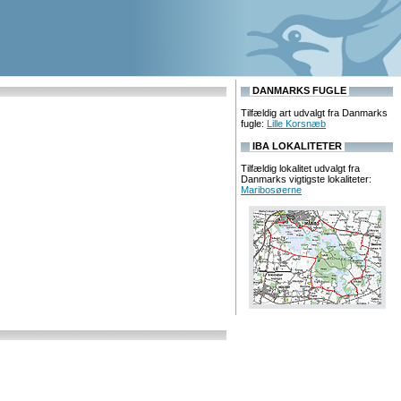
DANMARKS FUGLE
Tilfældig art udvalgt fra Danmarks
fugle:
Lille Korsnæb
IBA LOKALITETER
Tilfældig lokalitet udvalgt fra
Danmarks vigtigste lokaliteter:
Maribosøerne