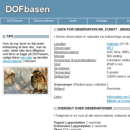
DOFbasen
Observationer
Lister
Kontakt
L
DATA FOR OBSERVATION NR. 2729577 - 28/03/
TIPS
•
Denne observation er uploadet via indtastnings-pro
Hvis du har lavet en fejl under
Lokalitet
:
Saltholm
(07:45 
indtastning af dine obs., kan du
Observatør
:
MFJ
rette, slette eller lave tilføjelser
Medobservatører
:
AnP, MJø, MBG,
ved først at logge på DOFbasen,
Metode
:
IBA-tælling
vælge linket
min side
og derefter
Kommentar til turen/lokaliteten
:
Caretaker tælli
observationer
i menuen.
Vind
:
ØSØ 6 m/s
Skydække
:
1/8
Temperatur
:
5 grader
Sigtbarhed
:
10000 meters si
Gransanger
(
Phylloscopus collybita
)
1
Adfærd
:
Rastende
Links
:
Information om
Billeder af Gran
OVERSIGT OVER OBSERVATIONER
•
Følgende er en sum af alle observationer, indtastet a
Toppet Lappedykker
2 rastende
Gråstrubet Lappedykker
2 rastende
Skarv
818 rastende