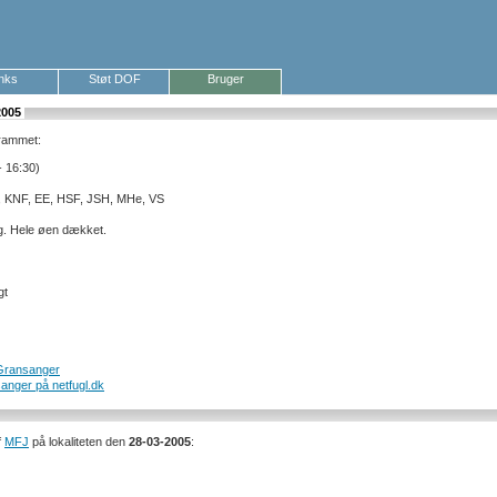
inks
Støt DOF
Bruger
2005
grammet:
- 16:30)
 KNF, EE, HSF, JSH, MHe, VS
ng. Hele øen dækket.
gt
 Gransanger
sanger på netfugl.dk
f
MFJ
på lokaliteten den
28-03-2005
: