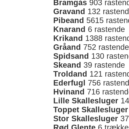
Bramgås
903 rasten
Gravand
132 rasten
Pibeand
5615 rasten
Knarand
6 rastende
Krikand
1388 rasten
Gråand
752 rastende
Spidsand
130 raste
Skeand
39 rastende
Troldand
121 rasten
Ederfugl
756 rasten
Hvinand
716 rastend
Lille Skallesluger
14
Toppet Skallesluger
Stor Skallesluger
37
Rød Glente
6 trække