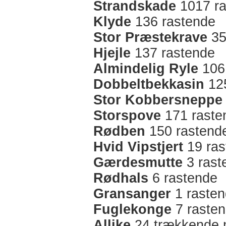
Strandskade
1017 ra
Klyde
136 rastende
Stor Præstekrave
35
Hjejle
137 rastende
Almindelig Ryle
106
Dobbeltbekkasin
125
Stor Kobbersneppe
Storspove
171 raste
Rødben
150 rastend
Hvid Vipstjert
19 ras
Gærdesmutte
3 rast
Rødhals
6 rastende
Gransanger
1 raste
Fuglekonge
7 raste
Allike
24 trækkende 