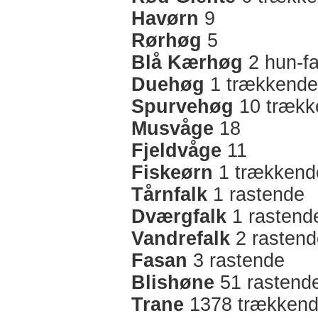
Havørn
9
Rørhøg
5
Blå Kærhøg
2 hun-fa
Duehøg
1 trækkende
Spurvehøg
10 trækk
Musvåge
18
Fjeldvåge
11
Fiskeørn
1 trækkend
Tårnfalk
1 rastende
Dværgfalk
1 rastend
Vandrefalk
2 rastend
Fasan
3 rastende
Blishøne
51 rastend
Trane
1378 trækken