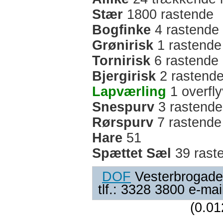
Stær
1800 rastende
Bogfinke
4 rastende
Grønirisk
1 rastende
Tornirisk
6 rastende
Bjergirisk
2 rastend
Lapværling
1 overfl
Snespurv
3 rastende
Rørspurv
7 rastende
Hare
51
Spættet Sæl
39 rast
DOF
Vesterbrogade
tlf.: 3328 3800 e-ma
(0.01