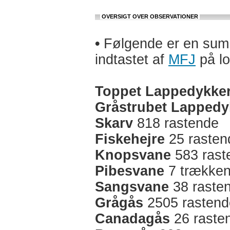
OVERSIGT OVER OBSERVATIONER
•
Følgende er en sum a
indtastet af
MFJ
på lo
Toppet Lappedykke
Gråstrubet Lappedy
Skarv
818 rastende
Fiskehejre
25 rasten
Knopsvane
583 rast
Pibesvane
7 trækken
Sangsvane
38 raste
Grågås
2505 rastend
Canadagås
26 raste