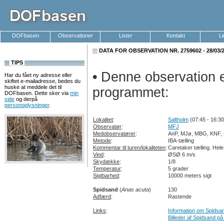
DOFbasen
Observationer
Lister
Kontakt
L
DATA FOR OBSERVATION NR. 2759602 - 28/03/
TIPS
•
Denne observation er
Har du fået ny adresse eller
skiftet e-mailadresse, bedes du
huske at meddele det til
programmet:
DOFbasen. Dette sker via
min
side
og derpå
personoplysninger
.
Lokalitet
:
Saltholm
(07:45 - 16:30
Observatør
:
MFJ
Medobservatører
:
AnP, MJø, MBG, KNF, 
Metode
:
IBA-tælling
Kommentar til turen/lokaliteten
:
Caretaker tælling. Hel
Vind
:
ØSØ 6 m/s
Skydække
:
1/8
Temperatur
:
5 grader
Sigtbarhed
:
10000 meters sigt
Spidsand
(
Anas acuta
)
130
Adfærd
:
Rastende
Links
:
Information om Spidsa
Billeder af Spidsand på