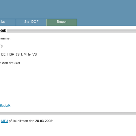
inks
Støt DOF
Bruger
2005
grammet:
0)
 EE, HSF, JSH, MHe, VS
le øen dækket.
tfugl.dk
f
MFJ
på lokaliteten den
28-03-2005
: