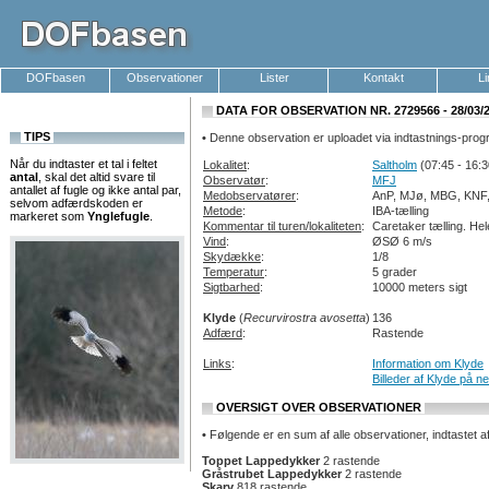
DOFbasen
Observationer
Lister
Kontakt
L
DATA FOR OBSERVATION NR. 2729566 - 28/03/
TIPS
•
Denne observation er uploadet via indtastnings-pro
Når du indtaster et tal i feltet
Lokalitet
:
Saltholm
(07:45 - 16:3
antal
, skal det altid svare til
Observatør
:
MFJ
antallet af fugle og ikke antal par,
Medobservatører
:
AnP, MJø, MBG, KNF,
selvom adfærdskoden er
Metode
:
IBA-tælling
markeret som
Ynglefugle
.
Kommentar til turen/lokaliteten
:
Caretaker tælling. He
Vind
:
ØSØ 6 m/s
Skydække
:
1/8
Temperatur
:
5 grader
Sigtbarhed
:
10000 meters sigt
Klyde
(
Recurvirostra avosetta
)
136
Adfærd
:
Rastende
Links
:
Information om Klyde
Billeder af Klyde på ne
OVERSIGT OVER OBSERVATIONER
•
Følgende er en sum af alle observationer, indtastet a
Toppet Lappedykker
2 rastende
Gråstrubet Lappedykker
2 rastende
Skarv
818 rastende