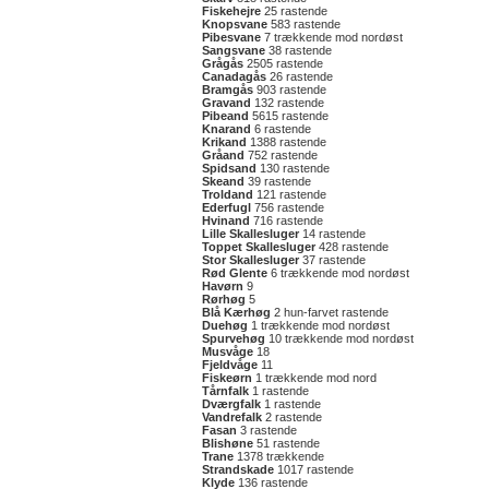
Fiskehejre
25 rastende
Knopsvane
583 rastende
Pibesvane
7 trækkende mod nordøst
Sangsvane
38 rastende
Grågås
2505 rastende
Canadagås
26 rastende
Bramgås
903 rastende
Gravand
132 rastende
Pibeand
5615 rastende
Knarand
6 rastende
Krikand
1388 rastende
Gråand
752 rastende
Spidsand
130 rastende
Skeand
39 rastende
Troldand
121 rastende
Ederfugl
756 rastende
Hvinand
716 rastende
Lille Skallesluger
14 rastende
Toppet Skallesluger
428 rastende
Stor Skallesluger
37 rastende
Rød Glente
6 trækkende mod nordøst
Havørn
9
Rørhøg
5
Blå Kærhøg
2 hun-farvet rastende
Duehøg
1 trækkende mod nordøst
Spurvehøg
10 trækkende mod nordøst
Musvåge
18
Fjeldvåge
11
Fiskeørn
1 trækkende mod nord
Tårnfalk
1 rastende
Dværgfalk
1 rastende
Vandrefalk
2 rastende
Fasan
3 rastende
Blishøne
51 rastende
Trane
1378 trækkende
Strandskade
1017 rastende
Klyde
136 rastende