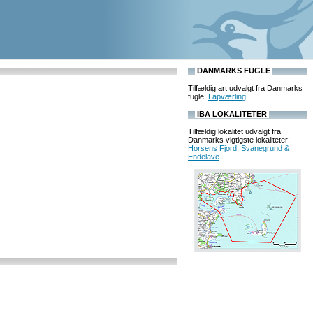
DANMARKS FUGLE
Tilfældig art udvalgt fra Danmarks
fugle:
Lapværling
IBA LOKALITETER
Tilfældig lokalitet udvalgt fra
Danmarks vigtigste lokaliteter:
Horsens Fjord, Svanegrund &
Endelave