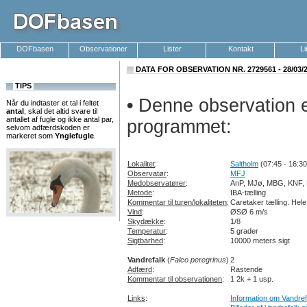
DOFbasen
Observationer
Lister
Kontakt
L
DATA FOR OBSERVATION NR. 2729561 - 28/03/
TIPS
•
Denne observation er
Når du indtaster et tal i feltet
antal
, skal det altid svare til
antallet af fugle og ikke antal par,
programmet:
selvom adfærdskoden er
markeret som
Ynglefugle
.
Lokalitet
:
Saltholm
(07:45 - 16:30
Observatør
:
MFJ
Medobservatører
:
AnP, MJø, MBG, KNF, 
Metode
:
IBA-tælling
Kommentar til turen/lokaliteten
:
Caretaker tælling. Hel
Vind
:
ØSØ 6 m/s
Skydække
:
1/8
Temperatur
:
5 grader
Sigtbarhed
:
10000 meters sigt
Vandrefalk
(
Falco peregrinus
)
2
Adfærd
:
Rastende
Kommentar til observationen
:
1 2k + 1 usp.
Links
:
Information om Vandref