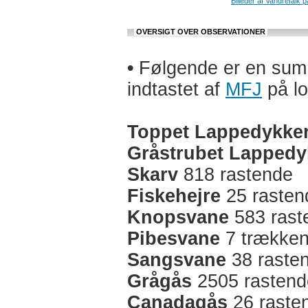
Billeder af Vandrefalk p
OVERSIGT OVER OBSERVATIONER
•
Følgende er en sum a
indtastet af
MFJ
på lo
Toppet Lappedykke
Gråstrubet Lappedy
Skarv
818 rastende
Fiskehejre
25 rasten
Knopsvane
583 rast
Pibesvane
7 trækken
Sangsvane
38 raste
Grågås
2505 rastend
Canadagås
26 raste