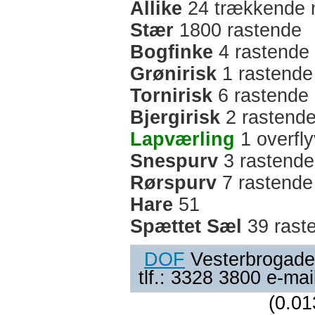
Allike
24 trækkende 
Stær
1800 rastende
Bogfinke
4 rastende
Grønirisk
1 rastende
Tornirisk
6 rastende
Bjergirisk
2 rastend
Lapværling
1 overfl
Snespurv
3 rastende
Rørspurv
7 rastende
Hare
51
Spættet Sæl
39 rast
DOF
Vesterbrogade
tlf.: 3328 3800 e-ma
(0.01