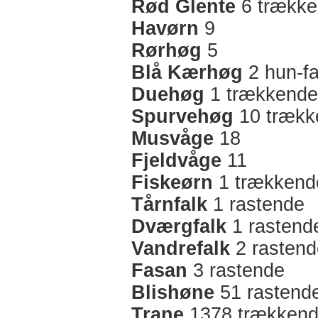
Rød Glente
6 trække
Havørn
9
Rørhøg
5
Blå Kærhøg
2 hun-fa
Duehøg
1 trækkende
Spurvehøg
10 trækk
Musvåge
18
Fjeldvåge
11
Fiskeørn
1 trækkend
Tårnfalk
1 rastende
Dværgfalk
1 rastend
Vandrefalk
2 rastend
Fasan
3 rastende
Blishøne
51 rastend
Trane
1378 trækken