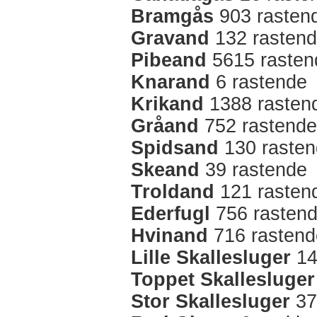
Bramgås
903 rasten
Gravand
132 rasten
Pibeand
5615 rasten
Knarand
6 rastende
Krikand
1388 rasten
Gråand
752 rastende
Spidsand
130 raste
Skeand
39 rastende
Troldand
121 rasten
Ederfugl
756 rasten
Hvinand
716 rastend
Lille Skallesluger
14
Toppet Skallesluger
Stor Skallesluger
37