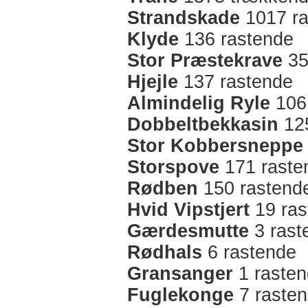
Strandskade
1017 ra
Klyde
136 rastende
Stor Præstekrave
35
Hjejle
137 rastende
Almindelig Ryle
106
Dobbeltbekkasin
125
Stor Kobbersneppe
Storspove
171 raste
Rødben
150 rastend
Hvid Vipstjert
19 ras
Gærdesmutte
3 rast
Rødhals
6 rastende
Gransanger
1 raste
Fuglekonge
7 raste