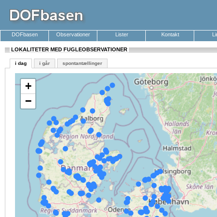
DOFbasen
Observationer
Lister
Kontakt
L
LOKALITETER MED FUGLEOBSERVATIONER
i dag
i går
spontantællinger
+
−