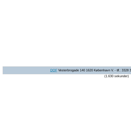
DOF
Vesterbrogade 140 1620 København V. - tlf.: 3328 
(1.630 sekunder)