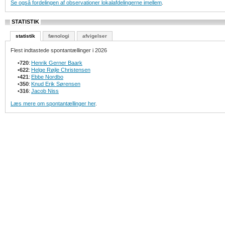
Se også fordelingen af observationer lokalafdelingerne imellem
.
STATISTIK
statistik
fænologi
afvigelser
Flest indtastede spontantællinger i 2026
•
720
:
Henrik Gerner Baark
•
622
:
Helge Røjle Christensen
•
421
:
Ebbe Nordbo
•
350
:
Knud Erik Sørensen
•
316
:
Jacob Niss
Læs mere om spontantællinger her
.