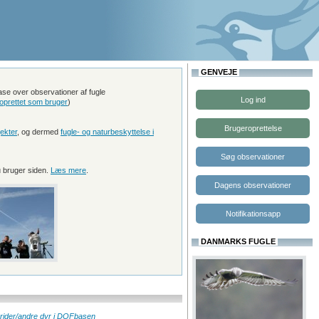
GENVEJE
e over observationer af fugle
Log ind
oprettet som bruger
)
Brugeroprettelse
ekter
, og dermed
fugle- og naturbeskyttelse i
Søg observationer
 bruger siden.
Læs mere
.
Dagens observationer
Notifikationsapp
DANMARKS FUGLE
brider/andre dyr i DOFbasen