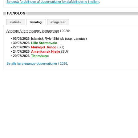
Se også fordelingen af observationer lokalafdelingerne imellem
.
FÆNOLOGI
statistik
fænologi
afvigelser
Seneste 5 førstegangs-iagttagelser
i 2026:
•
03/08/2026
:
Islandsk Ryle, Sibirisk (ssp. canutus)
•
30/07/2026
:
Lille Stormsvale
•
27/07/2026
:
Mørkøjet Junco
(SU)
•
24/07/2026
:
Amerikansk Hjejle
(SU)
•
20/07/2026
:
Thorshane
Se alle førstegangs-observationer i 2026
.