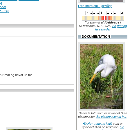
6)
Læs mere om Fjeldvåge
ioner
.9.14)
Forekomst af
Fjeldvåge
i
DOFbasen 2016-2025.
Se graf og
farvekoder
DOKUMENTATION
m Havn og havet ud for
Seneste foto som er uploadet til en
observation.
Se observationen her
.
Hør seneste lydfil
som er
uploadet til en observation.
Se