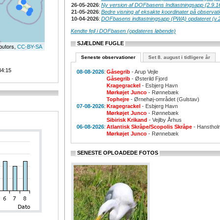
26-05-2026
:
Ny version af DOFbasens Indtastningsapp (2.9.1
21-05-2026
:
Bedre visning af eksakte koordinater på observat
10-04-2026
:
DOFbasens indtastningsapp (PWA) opdateret (v.2
Kendte fejl i DOFbasen (opdateres løbende)
SJÆLDNE FUGLE
butors,
CC-BY-SA
Seneste observationer
Set 8. august i tidligere år
34:15
08-08-2026
:
Gåsegrib
- Arup Vejle
Gåsegrib
- Østerild Fjord
Kragegrackel
- Esbjerg Havn
Mørkøjet Junco
- Rønnebæk
Tophejre
- Ørnehøj-området (Gulstav)
07-08-2026
:
Kragegrackel
- Esbjerg Havn
Mørkøjet Junco
- Rønnebæk
Sibirisk Krikand
- Vejlby Århus
06-08-2026
:
Atlantisk Skråpe/Scopolis Skråpe
- Hansthol
Mørkøjet Junco
- Rønnebæk
SENESTE OPLOADEDE FOTOS