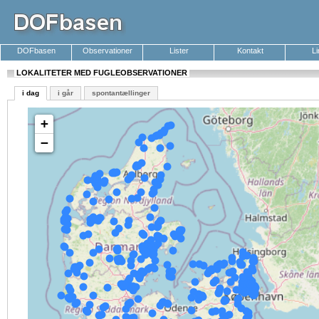
DOFbasen
Observationer
Lister
Kontakt
L
LOKALITETER MED FUGLEOBSERVATIONER
i dag
i går
spontantællinger
+
−