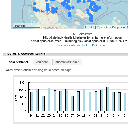
100 km
|
contri
Leaflet
OpenStreetMap
451 lokaliteter
Klik på de individuelle lokaliteter for at få mere information
Kortet opdateres hver 5. minut og blev sidst opdateret 08-08-2026 17:
Kort over alle lokaliteter i DOFbasen
ANTAL OBSERVATIONER
observationer
ynglepar
spontantællinger
Antal observationer pr. dag de seneste 20 dage: