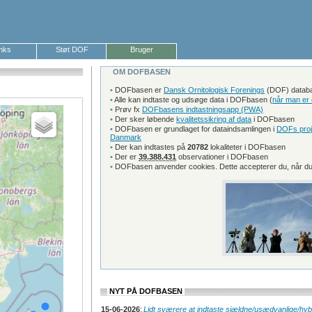
inks
Støt DOF
Bruger
OM DOFBASEN
•
DOFbasen er
Dansk Ornitologisk Forenings
(DOF) databas
•
Alle kan indtaste og udsøge data i DOFbasen (
når man er 
•
Prøv fx
DOFbasens indtastningsapp (PWA)
•
Der sker løbende
kvalitetssikring af data
i DOFbasen
•
DOFbasen er grundlaget for dataindsamlingen i
DOFs proj
Danmark
•
Der kan indtastes på
20782
lokaliteter i DOFbasen
•
Der er
39.388.431
observationer i DOFbasen
•
DOFbasen anvender cookies. Dette accepterer du, når du
NYT PÅ DOFBASEN
15-06-2026
:
Lidt sværere at indtaste sjældne/usædvanlige/hy