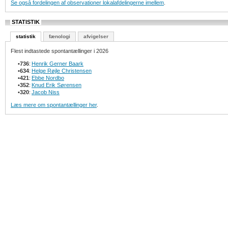
Se også fordelingen af observationer lokalafdelingerne imellem
.
STATISTIK
statistik
fænologi
afvigelser
Flest indtastede spontantællinger i 2026
•
736
:
Henrik Gerner Baark
•
634
:
Helge Røjle Christensen
•
421
:
Ebbe Nordbo
•
352
:
Knud Erik Sørensen
•
320
:
Jacob Niss
Læs mere om spontantællinger her
.