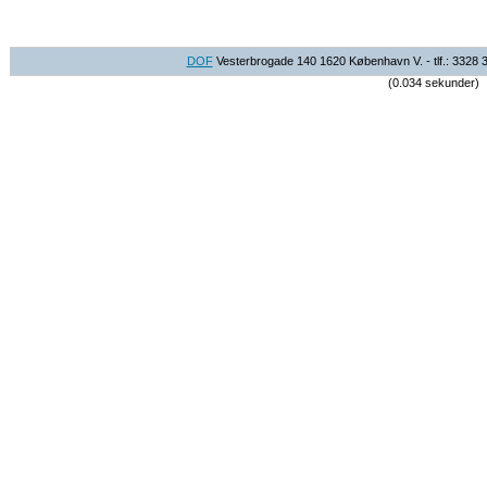
DOF
Vesterbrogade 140 1620 København V. - tlf.: 3328 
(0.034 sekunder)