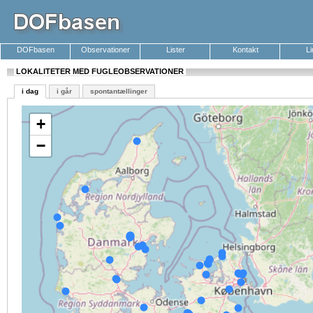
DOFbasen
Observationer
Lister
Kontakt
L
LOKALITETER MED FUGLEOBSERVATIONER
i dag
i går
spontantællinger
+
−