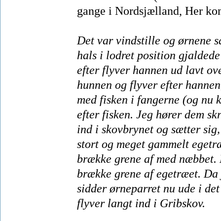
gange i Nordsjælland, Her kom
Det var vindstille og ørnene 
hals i lodret position gjalded
efter flyver hannen ud lavt ov
hunnen og flyver efter hannen,
med fisken i fangerne (og nu k
efter fisken. Jeg hører dem skr
ind i skovbrynet og sætter sig
stort og meget gammelt egetr
brække grene af med næbbet. 
brække grene af egetræet. Da 
sidder ørneparret nu ude i de
flyver langt ind i Gribskov.