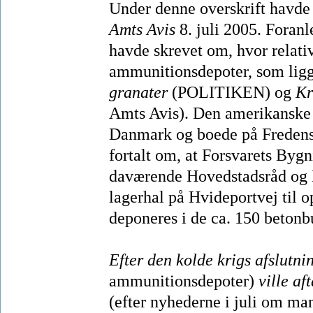
Under denne overskrift havde
Amts Avis
8. juli 2005. Foranl
havde skrevet om, hvor relati
ammunitionsdepoter, som ligg
granater
(POLITIKEN) og
Kr
Amts Avis). Den amerikanske p
Danmark og boede på Fredens
fortalt om, at Forsvarets Byg
daværende Hovedstadsråd og M
lagerhal på Hvideportvej til
deponeres i de ca. 150 betonbu
Efter den kolde krigs afslutn
ammunitionsdepoter)
ville a
(efter nyhederne i juli om m