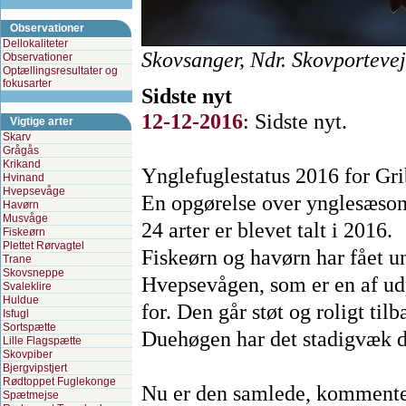
Observationer
Dellokaliteter
Skovsanger, Ndr. Skovporteve
Observationer
Optællingsresultater og
fokusarter
Sidste nyt
12-12-2016
:
Sidste nyt.
Vigtige arter
Skarv
Grågås
Krikand
Ynglefuglestatus 2016 for Gr
Hvinand
Hvepsevåge
En opgørelse over ynglesæsone
Havørn
Musvåge
24 arter er blevet talt i 2016.
Fiskeørn
Plettet Rørvagtel
Fiskeørn og havørn har fået un
Trane
Skovsneppe
Hvepsevågen, som er en af udp
Svaleklire
Huldue
for. Den går støt og roligt tilb
Isfugl
Sortspætte
Duehøgen har det stadigvæk då
Lille Flagspætte
Skovpiber
Bjergvipstjert
Rødtoppet Fuglekonge
Nu er den samlede, kommente
Spætmejse