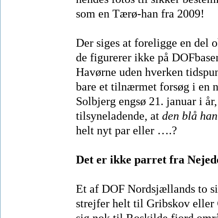
som en Tærø-han fra 2009!
Der siges at foreligge en del 
de figurerer ikke på DOFbase
Havørne uden hverken tidspunk
bare et tilnærmet forsøg i en
Solbjerg engsø 21. januar i å
tilsyneladende, at
den blå han
helt nyt par eller ….?
Det er ikke parret fra Nejed
Et af DOF Nordsjællands to si
strejfer helt til Gribskov ell
sig nok til Roskilde fjord omr