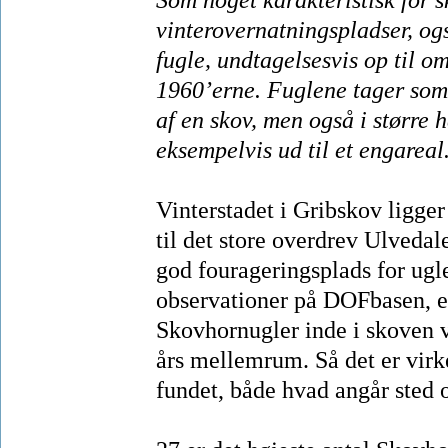
vinterovernatningspladser, ogs
fugle, undtagelsesvis op til o
1960’erne. Fuglene tager som
af en skov, men også i større 
eksempelvis ud til et engareal
Vinterstadet i Gribskov ligger
til det store overdrev Ulveda
god fourageringsplads for ugl
observationer på DOFbasen, er 
Skovhornugler inde i skoven v
års mellemrum. Så det er virk
fundet, både hvad angår sted o