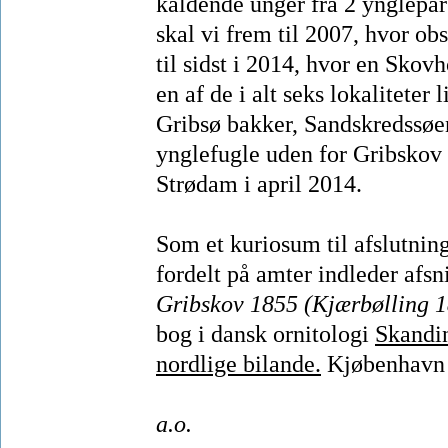
kaldende unger fra 2 ynglepar
skal vi frem til 2007, hvor ob
til sidst i 2014, hvor en Sko
en af de i alt seks lokaliteter
Gribsø bakker, Sandskredssøe
ynglefugle uden for Gribskov 
Strødam i april 2014.
Som et kuriosum til afslutnin
fordelt på amter indleder afs
Gribskov 1855 (Kjærbølling 1
bog i dansk ornitologi
Skandin
nordlige bilande.
Kjøbenhavn 
a.o.