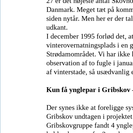
27 er det højeste antal Skovho
Danmark. Meget tæt på kommer
siden nytår. Men her er der ta
udkant.
I december 1995 forlød det, a
vinterovernatningsplads i en
Strødamområdet. Vi har ikke 
observation af to fugle i janu
af vinterstade, så usædvanlig 
Kun få ynglepar i Gribskov
Der synes ikke at foreligge s
Gribskov undtagen i projekte
Gribskovgruppe fandt 4 ynglep