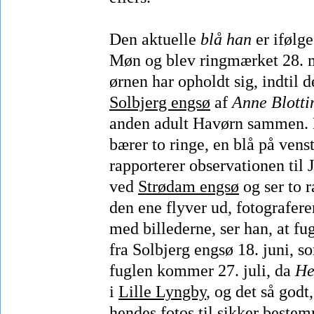
Den aktuelle
blå han
er ifølg
Møn og blev ringmærket 28. ma
ørnen har opholdt sig, indtil d
Solbjerg engsø
af
Anne Blotti
anden adult Havørn sammen. De
bærer to ringe, en blå på ven
rapporterer observationen til 
ved
Strødam engsø
og ser to 
den ene flyver ud, fotografer
med billederne, ser han, at fug
fra Solbjerg engsø 18. juni, 
fuglen kommer 27. juli, da
He
i
Lille Lyngby
, og det så god
hendes fotos til sikker beste