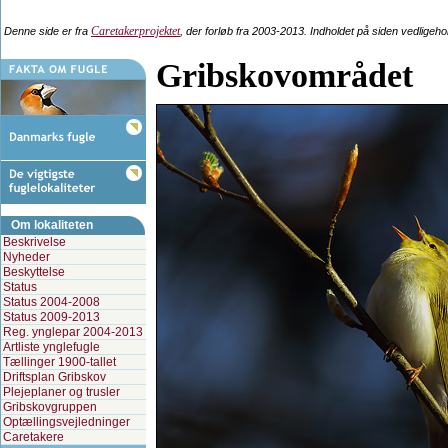
Caretakerprojektet
Denne side er fra
, der forløb fra 2003-2013. Indholdet på siden vedligeh
Gribskovområdet
Om lokaliteten
Beskrivelse
Nyheder
Beskyttelse
Status
Status 2004-2008
Status 2009-2013
Reg. ynglepar 2004-2013
Artliste ynglefugle
Tællinger 1900-tallet
Driftsplan Gribskov
Plejeplaner og trusler
Gribskovgruppen
Optællingsvejledninger
Caretakere