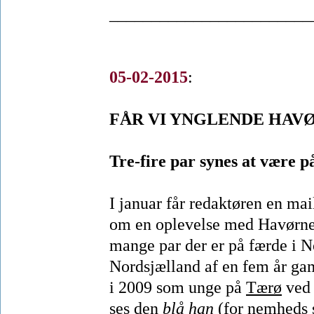
________________________
05-02-2015
:
FÅR VI YNGLENDE HAVØ
Tre-fire par synes at være p
I januar får redaktøren en mai
om en oplevelse med Havørn
mange par der er på færde i N
Nordsjælland af en fem år ga
i 2009 som unge på
Tærø
ved 
ses den
blå han
(for nemheds s