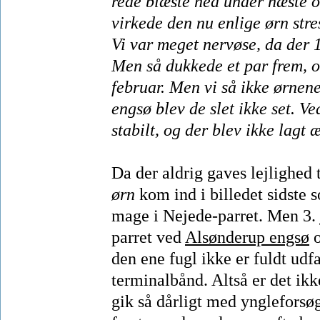
rede blæste ned under næste o
virkede den nu enlige ørn stre
Vi var meget nervøse, da der 
Men så dukkede et par frem, 
februar. Men vi så ikke ørnen
engsø blev de slet ikke set. 
stabilt, og der blev ikke lagt 
Da der aldrig gaves lejlighed 
ørn
kom ind i billedet sidste 
mage i Nejede-parret. Men 3.
parret ved
Alsønderup engsø
o
den ene fugl ikke er fuldt udf
terminalbånd. Altså er det ik
gik så dårligt med yngleforsøg