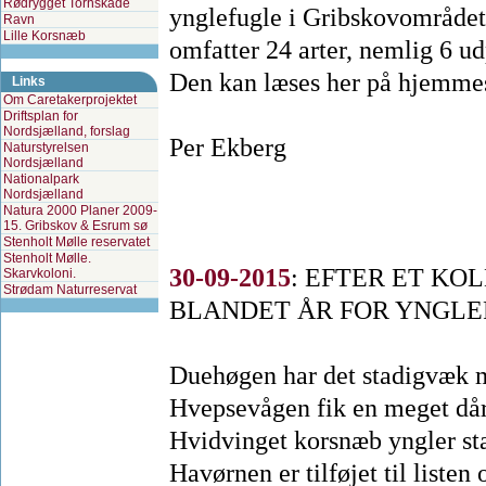
Rødrygget Tornskade
ynglefugle i Gribskovområdet
Ravn
Lille Korsnæb
omfatter 24 arter, nemlig 6 ud
Den kan læses her på hjemm
Links
Om Caretakerprojektet
Driftsplan for
Nordsjælland, forslag
Per Ekberg
Naturstyrelsen
Nordsjælland
Nationalpark
Nordsjælland
Natura 2000 Planer 2009-
15. Gribskov & Esrum sø
Stenholt Mølle reservatet
Stenholt Mølle.
30-09-2015
:
EFTER ET KOL
Skarvkoloni.
Strødam Naturreservat
BLANDET ÅR FOR YNGLEF
Duehøgen har det stadigvæk m
Hvepsevågen fik en meget dår
Hvidvinget korsnæb yngler sta
Havørnen er tilføjet til listen