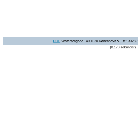
DOF
Vesterbrogade 140 1620 København V. - tlf.: 3328 
(0.173 sekunder)