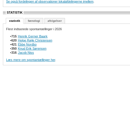
Se også fordelingen af observationer lokalafdelingerne imellem
.
STATISTIK
statistik
fænologi
afvigelser
Flest indtastede spontantællinger i 2026
•
715
:
Henrik Gerner Baark
•
620
:
Helge Røjle Christensen
•
421
:
Ebbe Nordbo
•
350
:
Knud Erik Sørensen
•
316
:
Jacob Niss
Læs mere om spontantællinger her
.