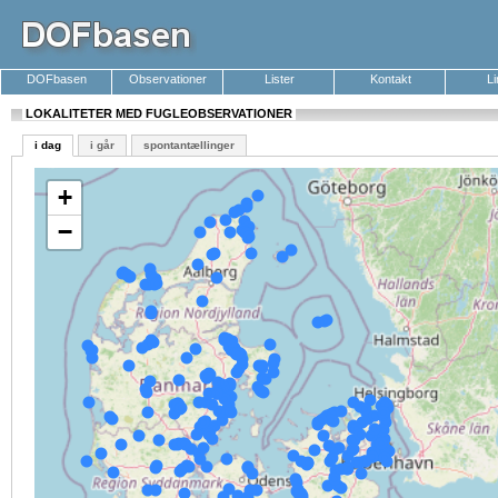
DOFbasen
Observationer
Lister
Kontakt
L
LOKALITETER MED FUGLEOBSERVATIONER
i dag
i går
spontantællinger
+
−