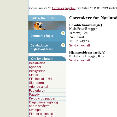
Caretakerprojektet
Denne side er fra
, der forløb fra 2003-2013. Indho
Caretakere for Nørlun
Lokalitetsansvarlig(e)
Niels Peter Brøgger
Ternevej 124
7430 Ikast
Tlf.: 23249230
Send en e-mail
Hjemmesideansvarlig(e)
Niels Peter Brøgger, Ikast
Om lokaliteten
Send en e-mail
Beskrivelse
Nyheder
Beskyttelse
Status
EF Habitat nr 64
Slangeørn
Arter og antal
Fugle(ture)
Pattedyr
Krybdyr og padder
Dagsommerfugle og
andre småkræ
Svampe
Planter og insekter