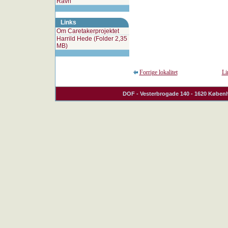
Ravn
Links
Om Caretakerprojektet
Harrild Hede (Folder 2,35
MB)
Forrige lokalitet
Li
DOF
- Vesterbrogade 140 - 1620 Københ