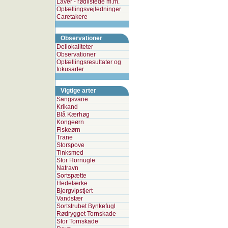
Laver - rødlistede m.m.
Optællingsvejledninger
Caretakere
Observationer
Dellokaliteter
Observationer
Optællingsresultater og
fokusarter
Vigtige arter
Sangsvane
Krikand
Blå Kærhøg
Kongeørn
Fiskeørn
Trane
Storspove
Tinksmed
Stor Hornugle
Natravn
Sortspætte
Hedelærke
Bjergvipstjert
Vandstær
Sortstrubet Bynkefugl
Rødrygget Tornskade
Stor Tornskade