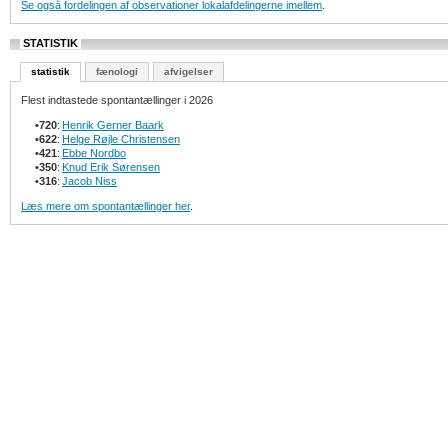
Se også fordelingen af observationer lokalafdelingerne imellem
.
STATISTIK
statistik
fænologi
afvigelser
Flest indtastede spontantællinger i 2026
•
720
:
Henrik Gerner Baark
•
622
:
Helge Røjle Christensen
•
421
:
Ebbe Nordbo
•
350
:
Knud Erik Sørensen
•
316
:
Jacob Niss
Læs mere om spontantællinger her
.