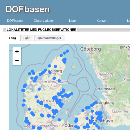
DOFbasen
Observationer
Lister
Kontakt
L
LOKALITETER MED FUGLEOBSERVATIONER
i dag
i går
spontantællinger
+
−