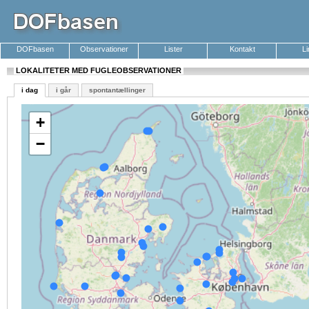
DOFbasen
Observationer
Lister
Kontakt
L
LOKALITETER MED FUGLEOBSERVATIONER
i dag
i går
spontantællinger
+
−