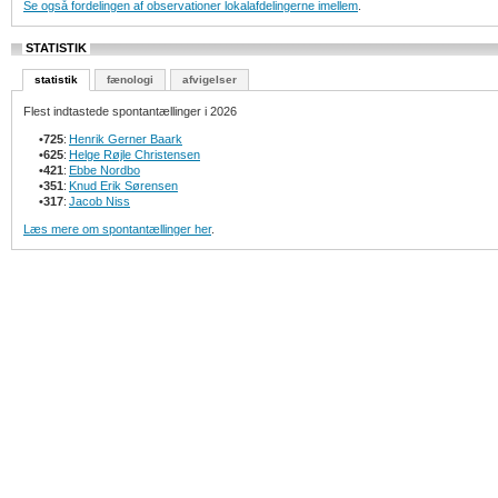
Se også fordelingen af observationer lokalafdelingerne imellem
.
STATISTIK
statistik
fænologi
afvigelser
Flest indtastede spontantællinger i 2026
•
725
:
Henrik Gerner Baark
•
625
:
Helge Røjle Christensen
•
421
:
Ebbe Nordbo
•
351
:
Knud Erik Sørensen
•
317
:
Jacob Niss
Læs mere om spontantællinger her
.