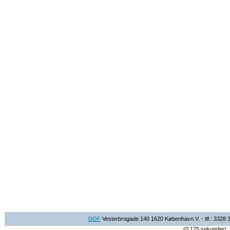
DOF
Vesterbrogade 140 1620 København V. - tlf.: 3328 
(0.175 sekunder)